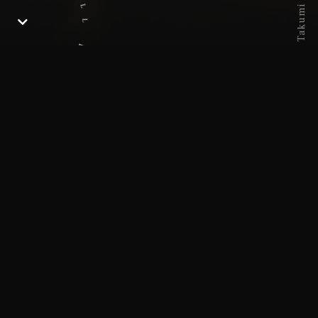
WN - SCROLL DOWN -
26歳の時にNYにてデビュー以来、
様々
な役柄で映画やドラマに出演。
迫力のあ
る演技から、
行間を表現するような役柄
まで、
絶妙な空気感とミステリアスな
キ
ャラクターで演じ分ける。
代表出演作品
映画『硫⻩島からの⼿紙』（2007・クリント・イース